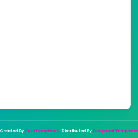
Created By
SoraTemplates
| Distributed By
Gooyaabi Template