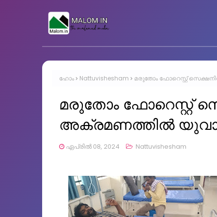
ഹോം
Nattuvishesham
മരുതോം ഫോറെസ്റ്റ് സെക്ഷനി
മരുതോം ഫോറെസ്റ്റ് സ
അക്രമണത്തില്‍ യുവാവി
ഏപ്രിൽ 08, 2024
Nattuvishesham