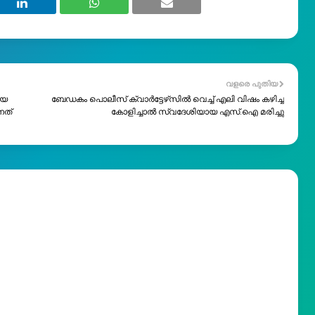
വളരെ പുതിയ
യെ
ബേഡകം പൊലീസ് ക്വാർട്ടേഴ്‌സിൽ വെച്ച് എലി വിഷം കഴിച്ച
നത്
കോളിച്ചാൽ സ്വദേശിയായ എസ്.ഐ മരിച്ചു