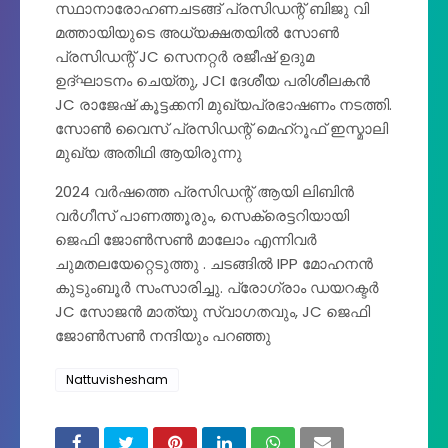
സ്ഥാനാരോഹണചടങ്ങ് പ്രസിഡന്റ്‌ ബിജു വി
മത്തായിയുടെ അധ്യക്ഷതയിൽ സോൺ
പ്രസിഡന്റ് JC സെനറ്റർ രജീഷ് ഉദുമ
ഉദ്ഘാടനം ചെയ്തു, JCI ദേശീയ പരിശീലകൻ
JC രാജേഷ് കൂട്ടക്കനി മുഖ്യപ്രഭാഷണം നടത്തി.
സോൺ വൈസ് പ്രസിഡന്റ്‌ മെഹ്‌റൂഫ് ഇസ്മാലി
മുഖ്യ അതിഥി ആയിരുന്നു
2024 വർഷത്തെ പ്രസിഡന്റ്‌ ആയി ലിബിൻ
വർഗീസ് പാണത്തൂരും, സെക്രെട്ടറിയായി
ജെഫി ജോൺസൺ മാലോം എന്നിവർ
ചുമതലയേറ്റെടുത്തു . ചടങ്ങിൽ IPP മോഹനൻ
കുടുംബൂർ സംസാരിച്ചു. പ്രോഗ്രാം ഡയറക്ടർ
JC സോജൻ മാത്യു സ്വാഗതവും, JC ജെഫി
ജോൺസൺ നന്ദിയും പറഞ്ഞു
Nattuvishesham