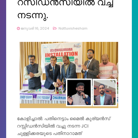
റസിഡൻസിയിൽ വച്ച്
നടന്നു.
ജനുവരി 16, 2024
Nattuvishesham
കോളിച്ചാൽ: പതിനെട്ടാം മൈൽ കുര്യൻസ്
റസ്സിഡൻസിയിൽ വച്ചു നടന്ന JCI
ചുള്ളിക്കരയുടെ പതിനാറാമത്