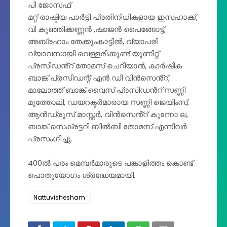
പി ജോസഫ്
മറ്റ് രാഷ്ടിയ പാർട്ടി പ്രതിനിധികളായ ഇസഹാക്ക്,
വി കുഞ്ഞിക്കണ്ണൻ ,ഷാജൻ പൈങ്ങോട്ട്,
അബ്രഹാം തേക്കുംകാട്ടിൽ, വ്യാപരി
വ്യാവസായി വെള്ളരിക്കുണ്ട് യൂണിറ്റ്
പ്രസിഡൻ്റ് തോമസ് ചെറിയാൻ, കാർഷിക
ബാങ്ക് പ്രസിഡന്റ്‌ എൻ ഡി വിൻസെൻ്റ്,
മാലോത്ത് ബാങ്ക് വൈസ് പ്രസിഡൻറ് സണ്ണി
മുത്തോലി, ഡയറക്ടർമാരായ സണ്ണി ജെയിംസ്,
ആൻഡ്രൂസ് മാസ്റ്റർ, വിൻസെൻ്റ് കുന്നോ ല,
ബാങ്ക് സെക്രട്ടറി ബിൽബി തോമസ് എന്നിവർ
പ്രസംഗിച്ചു.
400ൽ പരം മെമ്പർമാരുടെ പങ്കാളിത്തം കൊണ്ട്
പൊതുയോഗം ശ്രദ്ധേയമായി.
Nattuvishesham