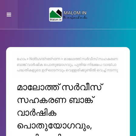
ഹോം
Nattuvishesham
മാലോത്ത് സർവീസ് സഹകരണ
ബാങ്ക് വാർഷിക പൊതുയോഗവും, പുതിയ നിക്ഷേപ വായ്പാ
പദ്ധതികളുടെ ഉദ്ഘാടനവും വെള്ളരിക്കുണ്ടിൽ വെച്ച് നടന്നു
മാലോത്ത് സർവീസ്
സഹകരണ ബാങ്ക്
വാർഷിക
പൊതുയോഗവും,