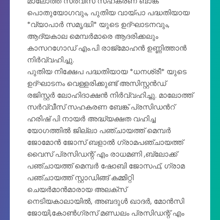
മാലോത്ത് സർവീസ് സഹകരണ ബാങ്ക്
പൊതുയോഗവും, പുതിയ വായ്പാ പദ്ധതിയായ
*വ്യാപാർ സമൃദ്ധി* യുടെ ഉദ്ഘാടനവും,
ആദ്യകാല മെമ്പർമാരെ ആദരിക്കലും
കാസറഗോഡ് എം.പി രാജ്മോഹൻ ഉണ്ണിത്താൻ
നിർവ്വഹിച്ചു.
പുതിയ നിക്ഷേപ പദ്ധതിയായ *ധനശ്രീ* യുടെ
ഉദ്ഘാടനം വെള്ളരിക്കുണ്ട് അസിസ്റ്റൻഡ്
രജിസ്റ്റർ ലോഹിദാക്ഷൻ നിർവ്വഹിച്ചു. മാലോത്ത്
സർവ്വീസ് സഹകരണ ബേങ്ക് പ്രസിഡൻറ്
ഹരിഷ് പി നായർ അദ്ധ്യക്ഷത വഹിച്ച
യോഗത്തിൽ ജില്ലാ പഞ്ചായത്ത് മെമ്പർ
ജോമോൻ ജോസ് ബളാൽ ഗ്രാമപഞ്ചായത്ത്
വൈസ് പ്രസിഡന്റ്‌ എം രാധമണി ,ബ്ലോക്ക്
പഞ്ചായത്ത് മെമ്പർ ഷോബി ജോസഫ്, ഗ്രാമ
പഞ്ചായത്ത് സ്റ്റാഡിങ്ങ് കമ്മിറ്റി
ചെയർമാൻമാരായ അലക്സ്
നെടിയകാലായിൽ, അബദുൾ ഖാദർ, മോൻസി
ജോയി,കോൺഗ്രസ്‌ മണ്ഡലം പ്രസിഡന്റ്‌ എം