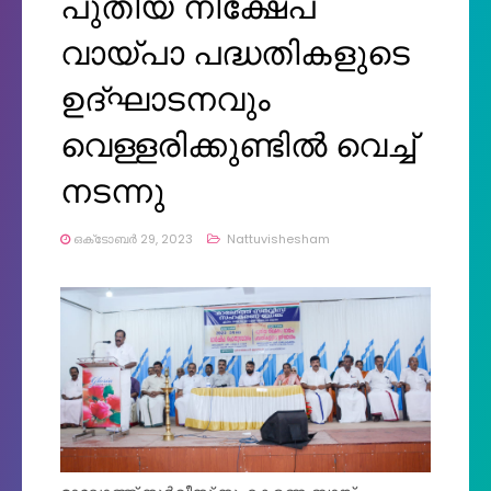
പുതിയ നിക്ഷേപ
വായ്പാ പദ്ധതികളുടെ
ഉദ്ഘാടനവും
വെള്ളരിക്കുണ്ടിൽ വെച്ച്
നടന്നു
ഒക്‌ടോബർ 29, 2023
Nattuvishesham