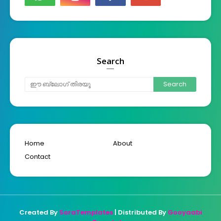
Search
Home
About
Contact
Created By
SoraTemplates
| Distributed By
Gooyaabi