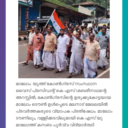
മാലോം: യൂത്ത് കോൺഗ്രസ്‌ സംസ്ഥാന
വൈസ് പ്രസിഡന്റ്‌ കെ എസ്‌ ശബരീനാഥന്റെ
അറസ്റ്റിൽ, കോൺഗ്രസിന്റെ ഉരുക്കുകോട്ടയായ
മാലോം ടൌൺ ഉൾപ്പെടെ മലനാട് മേഖലയിൽ
പ്രവർത്തകരുടെ വ്യാപക പ്രതിഷേധം. മാലോം
ടൗണിലും, വള്ളിക്കടവിലുമായി കെ എസ്‌ യു
മാലോത്ത് കസബ പൂർവ്വ വിദ്യാർത്ഥി