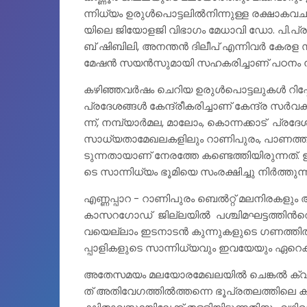
ന്നി​ധ്യം ഉ​രു​ള്‍​പൊ​ട്ട​ലി​ല്‍​നി​ന്നു​ള്ള ര​ക്ഷാ​ക​വ
യി​ലെ ജി​യോ​ള​ജി വി​ഭാ​ഗം മേ​ധാ​വി ഡോ. ​പി.​പ്ര​ത
ബ് ഷി​ബി​ലി, അ​ന​ന്ത​ന്‍ ദി​ലീ​പ് എ​ന്നി​വ​ര്‍ കേ​ര​ള
മേ​ഷ​ന്‍ സ​യ​ന്‍​സു​മാ​യി സ​ഹ​ക​രി​ച്ചാ​ണ് പ​ഠ​നം ന
ക​ഴി​ഞ്ഞ​വ​ര്‍​ഷം ചെ​റി​യ ഉ​രു​ള്‍​പൊ​ട്ട​ലു​ക​ള്‍ റി​പ്പോ​
പ്ര​ദേ​ശ​ങ്ങ​ള്‍ കേ​ന്ദ്രീ​ക​രി​ച്ചാ​ണ് കേ​ന്ദ്ര സ​ര്‍
ന്ന്, ന​മ്പ്യാ​ര്‍​മ​ല, മാലോം, കൊന്നക്കാട് പ്ര​ദേ​ശ​ങ്
സാ​ധ്യ​താ​മേ​ഖ​ല​ക​ളി​ലും റാ​ണി​പു​രം, പാ​ണ​ത്തൂ​ര്‍,
ടു​ന്ന​താ​യാ​ണ് നേ​ര​ത്തേ ക​ണ്ടെ​ത്തി​യി​രു​ന്ന​ത്. 
ടെ സാ​ന്നി​ധ്യം ഭൂ​മി​യെ സം​ര​ക്ഷി​ച്ചു നി​ര്‍​ത്തു​ന്
എ​ണ്ണ​പ്പാ​റ -​ റാ​ണി​പു​രം ബെൽറ്റ്‌ മ​ല​നി​ര​ക​ളും അ
കാസറഗോഡ് ജി​ല്ല​യി​ല്‍ പ​ശ്ചി​മ​ഘ​ട്ട​ത്തി​ന്‍റെ ഭാ​ഗ
വ​യെ​ല്ലാം ഇ​ട​നാ​ട​ന്‍ കു​ന്നു​ക​ളു​ടെ ഗ​ണ​ത്തി​ല്‍​
പ്പാ​ളി​ക​ളു​ടെ സാ​ന്നി​ധ്യ​വും ഇ​വ​യേ​യും ഏ​റെ​ക്ക
അ​തേ​സ​മ​യം മ​ല​യോ​ര​മേ​ഖ​ല​യി​ല്‍ ചെ​ങ്ക​ല്‍ ക്വാ​റ
ത് അ​തി​വേ​ഗ​ത്തി​ല്‍​ത്ത​ന്നെ ഭൂ​പ്ര​ത​ല​ത്തി​ലെ ക