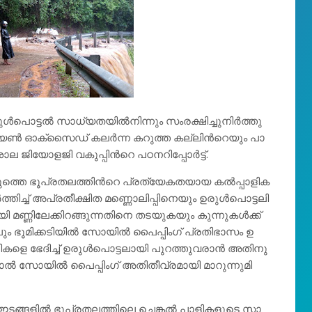
്ട​ല്‍ സാ​ധ്യ​ത​യി​ല്‍​നി​ന്നും സം​ര​ക്ഷി​ച്ചു​നി​ര്‍​ത്തു​
യേ​ണ്‍ ഓ​ക്‌​സൈ​ഡ് ക​ല​ര്‍​ന്ന ക​റു​ത്ത ക​ല്ലി​ന്‍റെ​യും പാ​
ല ജി​യോ​ള​ജി വ​കു​പ്പി​ന്‍റെ പ​ഠ​ന​റി​പ്പോ​ര്‍​ട്ട്.
​ടു​ത്തെ ഭൂ​പ്ര​ത​ല​ത്തി​ന്‍റെ പ്ര​ത്യേ​ക​ത​യാ​യ ക​ല്‍​പ്പാ​ളി​ക​
‍​ത്തി​ച്ച് അ​പ്ര​തീ​ക്ഷി​ത മ​ണ്ണൊ​ലി​പ്പി​നെ​യും ഉ​രു​ള്‍​പൊ​ട്ട​ലി​
മ​ണ്ണി​ലേ​ക്കി​റ​ങ്ങു​ന്ന​തി​നെ ത​ട​യു​ക​യും കു​ന്നു​ക​ള്‍​ക്ക്
ം ഭൂ​മി​ക്ക​ടി​യി​ല്‍ സോ​യി​ല്‍ പൈ​പ്പിം​ഗ് പ്ര​തി​ഭാ​സം ഉ​
ളി​ക​ളെ ഭേ​ദി​ച്ച് ഉ​രു​ള്‍​പൊ​ട്ട​ലാ​യി പു​റ​ത്തു​വ​രാ​ന്‍ അ​തി​നു
ാ​ല്‍ സോ​യി​ല്‍ പൈ​പ്പിം​ഗ് അ​തി​തീ​വ്ര​മാ​യി മാ​റു​ന്നു​മി​
ഇ​ട​ങ്ങ​ളി​ല്‍ ഭൂ​പ്ര​ത​ല​ത്തി​ലെ ചെ​ങ്ക​ല്‍ പാ​ളി​ക​ളു​ടെ സാ​