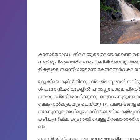
കാസർഗോഡ്: ജി​ല്ല​യു​ടെ മ​ല​യോ​ര​ത്തെ ഉ​രു​ള്‍​പൊ​ട
ന്ന​ത് ഭൂ​പ്ര​ത​ല​ത്തി​ലെ ചെ​ങ്ക​ല്ലി​ന്‍റെ​യും അ​
ളി​ക​ളു​ടെ സാ​ന്നി​ധ്യ​മെ​ന്ന് കേ​ന്ദ്ര​സ​ര്‍​വ​ക​ലാ​ശാ​
മ​റ്റു ജി​ല്ല​ക​ളി​ല്‍​നി​ന്നും വ്യ​ത്യ​സ്ത​മാ​യി ഇ​വി
ള്‍ കു​ന്നി​ന്‍​ച​രി​വു​ക​ളി​ല്‍ പു​ത​പ്പു​പോ​ലെ പ്ര​വ​ര്
നെ​യും പ്ര​തി​രോ​ധി​ക്കു​ന്നു. വെ​ള്ളം കൂ​ടു​ത​ലാ​യി 
ബ​ലം ന​ല്‍​കു​ക​യും ചെ​യ്യു​ന്നു. പ​ല​യി​ട​ങ്ങ​ളി​ലു
ണ്ടാ​കു​ന്നു​ണ്ടെ​ങ്കി​ലും കാ​ഠി​ന്യ​മേ​റി​യ ക​ല്‍​പ്പാ​
ക​ഴി​യു​ന്നി​ല്ല. കൂടു​ത​ല്‍ വെ​ള്ള​മി​റ​ങ്ങാ​ത്ത​തി​ന
ല്ല.
ക​ണ്ണൂ​ര്‍ ജി​ല്ല​യു​ടെ മ​ല​യോ​ര​ത്തും മി​ക്ക​വാ​റും 