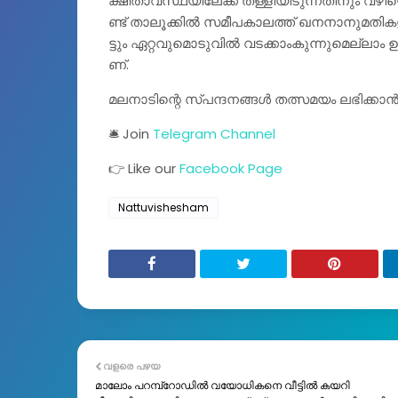
ക്ഷി​താ​വ​സ്ഥ​യി​ലേ​ക്ക് ത​ള്ളി​യി​ടു​ന്നതി​നും വ​ഴി​യൊ​
ണ്ട് താ​ലൂ​ക്കി​ല്‍ സ​മീ​പ​കാ​ല​ത്ത് ഖ​ന​നാ​നു​മ​തി​ക​
ട്ടും ഏ​റ്റ​വു​മൊ​ടു​വി​ല്‍ വ​ട​ക്കാം​കു​ന്നു​മെ​ല്ലാം ഉ
ണ്.
മലനാടിന്റെ സ്പന്ദനങ്ങൾ തത്സമയം ലഭിക്കാ
🛎️ Join
Telegram Channel
👉 Like our
Facebook Page
Nattuvishesham
വളരെ പഴയ
മാലോം പറമ്പ്റോഡിൽ വയോധികനെ വീട്ടിൽ കയറി