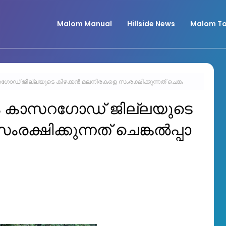
Malom Manual
Hillside News
Malom To
റഗോഡ് ജില്ലയുടെ കിഴക്കൻ മ​ല​നിരകളെ സം​ര​ക്ഷി​ക്കു​ന്ന​ത് ചെ​ങ്ക​
ിന്നും കാസറഗോഡ് ജില്ലയുടെ
്ഷി​ക്കു​ന്ന​ത് ചെ​ങ്ക​ല്‍പ്പാ​