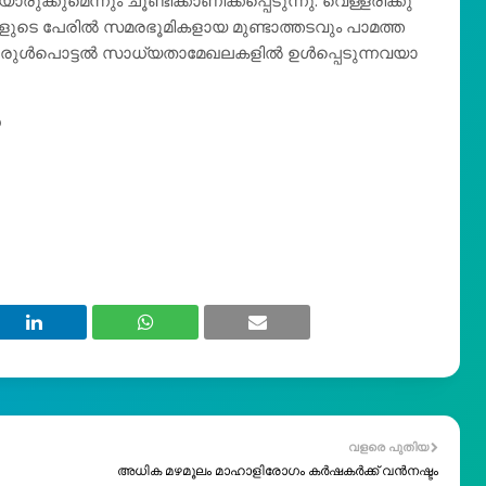
രു​ക്കു​മെ​ന്നും ചൂ​ണ്ടി​ക്കാ​ണി​ക്ക​പ്പെ​ടു​ന്നു. വെ​ള്ള​രി​ക്കു​
ളു​ടെ പേ​രി​ല്‍ സ​മ​ര​ഭൂ​മി​ക​ളാ​യ മു​ണ്ടാ​ത്ത​ട​വും പാ​മ​ത്ത​
​രു​ള്‍​പൊ​ട്ട​ല്‍ സാ​ധ്യ​താ​മേ​ഖ​ല​ക​ളി​ല്‍ ഉ​ള്‍​പ്പെ​ടു​ന്ന​വ​യാ​
ൻ
വളരെ പുതിയ
അധിക മഴമൂലം മാഹാളിരോഗം കർഷകർക്ക് വൻനഷ്ടം