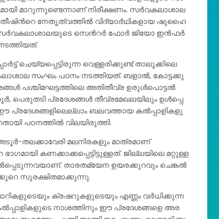
​ച​മാ​യി മാ​റു​ന്നു​ണ്ടെ​ന്നാ​ണ് നി​രീ​ക്ഷ​ണം. സ​ര്‍​വ​ക​ലാ​ശാ​ല​
ീ​ഷി​ന്‍റെ നേ​തൃ​ത്വ​ത്തി​ല്‍ വി​ദ്യാ​ര്‍​ഥി​ക​ളാ​യ ഷു​ഹൈ​
 സ​ര്‍​വ​ക​ലാ​ശാ​ല​യു​ടെ സെ​ന്‍റ​ര്‍ ഫോ​ര്‍ ജി​യോ ഇ​ന്‍​ഫ​ര്‍​
​ട​ത്തി​യ​ത്.
ര്‍​ട്ട് ചെ​യ്യ​പ്പെ​ട്ടി​രു​ന്ന വെ​ള്ള​രി​ക്കു​ണ്ട് താ​ലൂ​ക്കി​ലെ
​വ​ക​ലാ​ശാ​ല സം​ഘം പ​ഠ​നം ന​ട​ത്തി​യ​ത്. ബ​ളാ​ല്‍, കോ​ട്ട​ക്കു​
ങ​ള്‍ പ​ശ്ചി​മ​ഘ​ട്ട​ത്തി​ലെ അ​തി​തീ​വ്ര ഉ​രു​ള്‍​പൊ​ട്ട​ല്‍
 പെ​രു​ത​ടി പ്ര​ദേ​ശ​ങ്ങ​ള്‍ തീ​വ്ര​മേ​ഖ​ല​യി​ലും ഉ​ള്‍​പ്പെ​
ഈ ​പ്ര​ദേ​ശ​ങ്ങ​ളി​ലെ​ല്ലാം ബ​ല​വ​ത്താ​യ ക​ല്‍​പ്പാ​ളി​ക​ളു​
ന​താ​യി പ​ഠ​ന​ത്തി​ല്‍ വി​ല​യി​രു​ത്തി.
​ടൂ​ര്‍-​ത​ല​ക്കാ​വേ​രി മ​ല​നി​ര​ക​ളും മാ​ത്ര​മാ​ണ്
​മാ​യി ക​ണ​ക്കാ​ക്ക​പ്പെ​ട്ടി​ട്ടു​ള്ള​ത്. ജില്ലയിലെ മ​റ്റു​ള്ള​
പ്പെ​ടു​ന്ന​വ​യാ​ണ്. താ​ര​ത​മ്യേ​ന ഉ​യ​ര​ക്കു​റ​വും ചെ​ങ്ക​ല്‍​
ു​റെ സു​ര​ക്ഷി​ത​മാ​ക്കു​ന്നു.
ി​ക​ളു​ടെ​യും ക്ര​ഷ​റു​ക​ളു​ടെ​യും എ​ണ്ണം വ​ര്‍​ധി​ക്കു​ന്ന​
​ല്‍​പ്പാ​ളി​ക​ളു​ടെ നാ​ശ​ത്തി​നും ഈ ​പ്ര​ദേ​ശ​ങ്ങ​ളെ അ​ര​