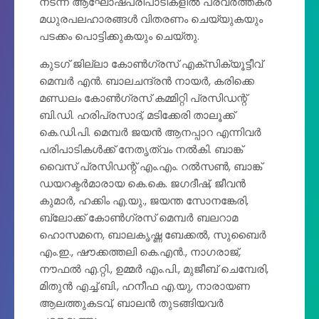
നടന്ന ആഘോഷപരിപാടികളിൽ പ്രവർത്തകർ
മധുരപലഹാരങ്ങൾ വിതരണം ചെയ്യുകയും
പടക്കം പൊട്ടിക്കുകയും ചെയ്തു.
​കുടഗ് ജില്ലാ കോൺഗ്രസ് എക്സിക്യൂട്ടീവ്
മെമ്പർ എൻ. ബാലചന്ദ്രൻ നായർ, കരിക്കെ
മണ്ഡലം കോൺഗ്രസ് കമ്മിറ്റി പ്രസിഡന്റ്
ബി.ഡി. ഹരിപ്രസാദ്, മടിക്കേരി താലൂക്ക്
കെ.ഡി.പി. മെമ്പർ ജയൻ ആനപ്പാറ എന്നിവർ
പരിപാടികൾക്ക് നേതൃത്വം നൽകി. ബാങ്ക്
വൈസ് പ്രസിഡന്റ് എം.എം. റൽസൺ, ബാങ്ക്
ഡയറക്ടർമാരായ കെ.കെ. ജഗദീഷ്, ജീവൻ
കുമാർ, ഹക്കിം എ.യു., ജയന്ത സോനങ്കേരി,
ബ്ലോക്ക് കോൺഗ്രസ് മെമ്പർ ബലറാമ
ഹൊസമനെ, ബാലകൃഷ്ണ ബേക്കൽ, സുബൈർ
എം.ഇ., ഷൗക്കത്തലി കെ.എൻ., നാഗരാജ്,
നൗഫൽ എ.റ്റി., ഉമ്മർ എം.പി., മുജീബ് ചെമ്പേരി,
മിതുൻ എച്ച്.ബി., ഹനീഫ എ.യു, നാരായണ
ആലത്തുകടവ്, ബാലൻ തുടങ്ങിയവർ