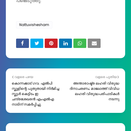
പങ്കെടുത്തു.
Nattuvishesham
വളരെ പഴയ
വളരെ പുതിയ
കൊന്നക്കാട് ഗവ. എൽപി
അന്താരാഷ്ട്ര ലഹരി വിരുദ്ധ
സ്കൂളിന്റെ പുതുതായി നിർമിച്ച
ദിനാചരണം; മാലോത്ത്‌ വിവിധ
സ്കൂൾ കെട്ടിടം ഇ
ലഹരി വിരുദ്ധപരിപാടികൾ
ചന്ദ്രശേഖരൻ എംഎൽഎ
നടന്നു
നാടിന് സമർപ്പിച്ചു.