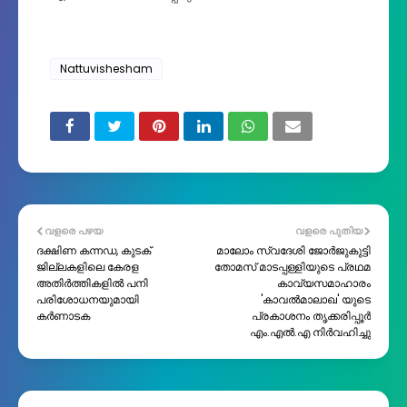
Nattuvishesham
വളരെ പഴയ
വളരെ പുതിയ
ദക്ഷിണ കന്നഡ, കുടക്
മാലോം സ്വദേശി ജോർജുകുട്ടി
ജില്ലകളിലെ കേരള
തോമസ് മാടപ്പള്ളിയുടെ പ്രഥമ
അതിര്‍ത്തികളില്‍ പനി
കാവ്യസമാഹാരം
പരിശോധനയുമായി
'കാവൽമാലാഖ' യുടെ
കർണാടക
പ്രകാശനം തൃക്കരിപ്പൂർ
എം.എൽ.എ നിർവഹിച്ചു