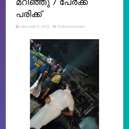
മറിഞ്ഞു 7 പേർക്ക്
പരിക്ക്
ഡിസംബർ 21, 2023
Nattuvishesham