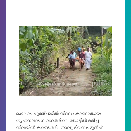
മാലോം: പുഞ്ചയിൽ നിന്നും കാണാതായ
ഗൃഹനാഥനെ വനത്തിലെ തോട്ടിൽ മരിച്ച
നിലയിൽ കണ്ടെത്തി. നാലു ദിവസം മുൻപ്