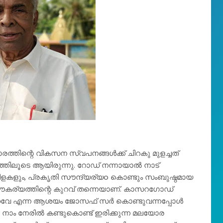
ിന്റെ വികസന സ്വപനങ്ങൾക്ക് ചിറകു മുളച്ചത് 
ിരുന്നു. റോഡ്‌ നന്നായാൽ നാട് 
ളകളും, പ്രകൃതി സൗന്ദ്യര്യo കൊണ്ടും സംബുഷ്ഠമായ 
സൗകര്യത്തിന്റെ കുറവ് തന്നെയാണ്. കാസറഗോഡ് 
വേ എന്ന ആശയം ജോസഫ് സർ കൊണ്ടുവന്നപ്പോൾ 
ോൾ നാം നേരിൽ കണ്ടുകൊണ്ട് ഇരിക്കുന്ന മലയോര 