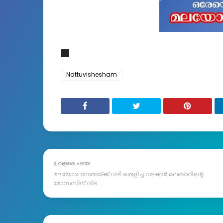
Nattuvishesham
വളരെ പഴയ
മലയോര ജനതയ്ക്ക് വഴി തെളിച്ച വടക്കൻ മലബാറിന്റെ
മോസസിന് വിട....