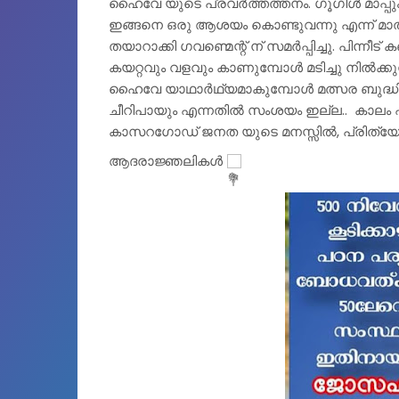
ഹൈവേ യുടെ പ്രവർത്തത്തനം. ഗൂഗിൾ മാപ്പും
ഇങ്ങനെ ഒരു ആശയം കൊണ്ടുവന്നു എന്ന് മാത
തയാറാക്കി ഗവണ്മെന്റ് ന് സമർപ്പിച്ചു. പിന്നീട്
കയറ്റവും വളവും കാണുമ്പോൾ മടിച്ചു നിൽക്
ഹൈവേ യാഥാർഥ്യമാകുമ്പോൾ മത്സര ബുദ്ധ
ചീറിപായും എന്നതിൽ സംശയം ഇല്ല..  കാലം
കാസറഗോഡ് ജനത യുടെ മനസ്സിൽ, പ്രിത്യേക
ആദരാജ്ഞലികൾ 