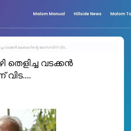
Malom Manual
Hillside News
Malom To
്ച വടക്കൻ മലബാറിന്റെ മോസസിന് വിട....
 തെളിച്ച വടക്കൻ
വിട....