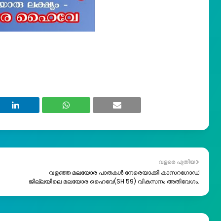
വളരെ പുതിയ
വളഞ്ഞ മലയോര പാതകൾ നേരെയാക്കി കാസറഗോഡ്
ജില്ലയിലെ മലയോര ഹെെവേ(SH 59) വികസനം അതിവേഗം.