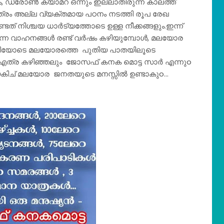
, ഡ്രോൺ ക്യാമറ ഒന്നും ഇല്ലാതിരുന്ന കാലത്ത് 
്രം അല്ല വ്യക്തമായ പഠനം നടത്തി രൂപ രേഖ 
 കണ്ടത് നിശ്ചയ ധാർട്യത്തോടെ ഉള്ള നീക്കങ്ങളും.ഇന്ന് 
കുന്ന വാഹനങ്ങൾ രണ്ട് വർഷം കഴിയുമ്പോൾ, മലയോര 
ിയോടെ മലയോരത്തെ  പുതിയ പാതയിലൂടെ  
 എത്ര കഴിഞ്ഞലും  ജോസഫ് കനക മൊട്ട സാർ എന്നുo 
ിച് മലയോര  ജനതയുടെ മനസ്സിൽ ഉണ്ടാകുo... 