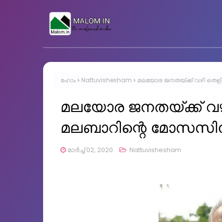
ഹോം
Nattuvishesham
മലയോര ജനതയ്ക്ക് വഴി തെളിച
മലയോര ജനതയ്ക്ക് വഴി
മലബാറിന്റെ മോസസിന് 
മാർച്ച് 02, 2020
Nattuvishesham