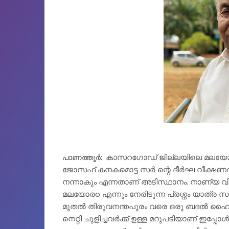
: 
കാസറഗോഡ് ജില്ലയിലെ മലയോരത്ത
പാണത്തൂര്‍:
ജോസഫ് കനകമൊട്ട സർ ന്റെ ദീർഘ വീക്ഷണത്തിലൂടെ ആയ
നന്നാകും എന്നതാണ് അടിസ്ഥാനം. നാണ്യ വി
മലയോരo എന്നും നേരിടുന്ന പ്രശ്നം യാത്ര 
മുതൽ തിരുവനന്തപുരം വരെ ഒരു ബദൽ ഹൈ
നെറ്റി ചുളിച്ചവർക്ക് ഉള്ള മറുപടിയാണ് ഇപ്പ