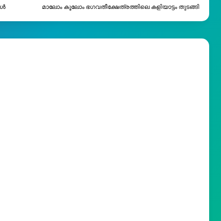
ങൾ
മാലോം കൂലോം ഭഗവതീക്ഷേത്രത്തിലെ കളിയാട്ടം തുടങ്ങി