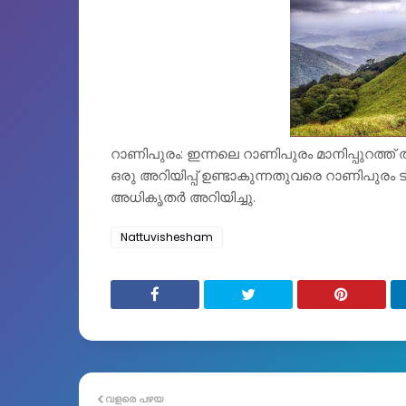
റാണിപുരം: ഇന്നലെ റാണിപുരം മാനിപ്പുറത്ത്
ഒരു അറിയിപ്പ് ഉണ്ടാകുന്നതുവരെ റാണിപുരം ട്രക
അധികൃതർ അറിയിച്ചു.
Nattuvishesham
വളരെ പഴയ